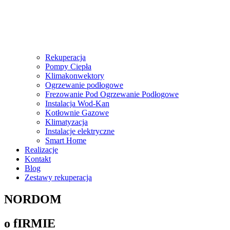
Rekuperacja
Pompy Ciepła
Klimakonwektory
Ogrzewanie podłogowe
Frezowanie Pod Ogrzewanie Podłogowe
Instalacja Wod-Kan
Kotłownie Gazowe
Klimatyzacja
Instalacje elektryczne
Smart Home
Realizacje
Kontakt
Blog
Zestawy rekuperacja
NORDOM
o fIRMIE