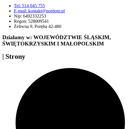
Tel: 514 045 755
E-mail: kontakt@nordom.pl
Nip: 6492332253
Regon: 528009541
Żeliwna 9, Poręba 42-480
Działamy w: WOJEWÓDZTWIE ŚLĄSKIM,
ŚWIĘTOKRZYSKIM I MAŁOPOLSKIM
| Strony