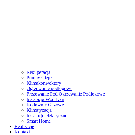
Rekuperacja
Pompy Ciepła
Klimakonwektory
Ogrzewanie podłogowe
Frezowanie Pod Ogrzewanie Podłogowe
Instalacja Wod-Kan
Kotłownie Gazowe
Klimatyzacja
Instalacje elektryczne
Smart Home
Realizacje
Kontakt