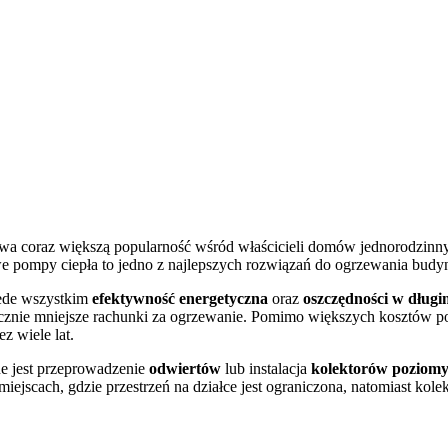
ywa coraz większą popularność wśród właścicieli domów jednorodzinn
we pompy ciepła to jedno z najlepszych rozwiązań do ogrzewania bud
zede wszystkim
efektywność energetyczna
oraz
oszczędności w długi
nacznie mniejsze rachunki za ogrzewanie. Pomimo większych kosztów p
z wiele lat.
ne jest przeprowadzenie
odwiertów
lub instalacja
kolektorów poziom
miejscach, gdzie przestrzeń na działce jest ograniczona, natomiast k