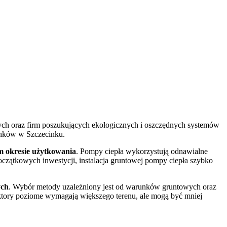
ych oraz firm poszukujących ekologicznych i oszczędnych systemów
ynków w Szczecinku.
m okresie użytkowania
. Pompy ciepła wykorzystują odnawialne
oczątkowych inwestycji, instalacja gruntowej pompy ciepła szybko
ych
. Wybór metody uzależniony jest od warunków gruntowych oraz
olektory poziome wymagają większego terenu, ale mogą być mniej