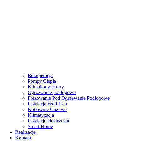
Rekuperacja
Pompy Ciepła
Klimakonwektory
Ogrzewanie podłogowe
Frezowanie Pod Ogrzewanie Podłogowe
Instalacja Wod-Kan
Kotłownie Gazowe
Klimatyzacja
Instalacje elektryczne
Smart Home
Realizacje
Kontakt