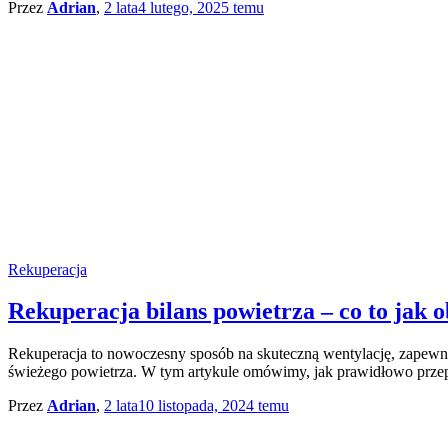
Przez
Adrian
,
2 lata
4 lutego, 2025
temu
Rekuperacja
Rekuperacja bilans powietrza – co to jak o
Rekuperacja to nowoczesny sposób na skuteczną wentylację, zapewn
świeżego powietrza. W tym artykule omówimy, jak prawidłowo przepro
Przez
Adrian
,
2 lata
10 listopada, 2024
temu